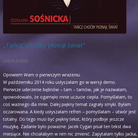
„Tańcz, choćby płonął świat”
Leave a reply
Opowiem Wam o pierwszym wrażeniu.
W październiku 2014 roku usłyszałam go w wersji demo.
Pierwsze uderzenie bębnów – tam – tamów, jak je nazwałam,
spowodowało, że ogarnęło mnie uczucie ciepła. Pomyślałam, to
coś ważnego dla mnie. Dalej piękny temat zagrały smyki. Byłam
oczarowana. A kiedy usłyszałam refren – pomyślałam – utwór jest
totalny. Do tego musi być piękny tekst, który podbije jeszcze
muzykę. Zadanie było poważne. Jacek Cygan pisał ten tekst dwa
miesiące. Nie chciałabym w nim nic zmienić. Zapytałam tylko Jacka,