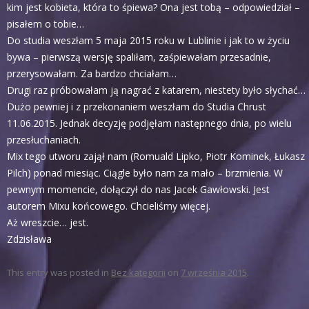
kim jest kobieta, która to śpiewa? Ona jest tobą – odpowiedział –
pisałem o tobie…
Do studia weszłam 5 maja 2015 roku w Lublinie i jak to w życiu
bywa – pierwszą wersję spaliłam, zaśpiewałam przesadnie,
przerysowałam. Za bardzo chciałam…
Drugi raz próbowałam ją nagrać z katarem, niestety było słychać…
Dużo pewniej i z przekonaniem weszłam do Studia Chrust
11.06.2015. Jednak decyzję podjęłam następnego dnia, po wielu
przesłuchaniach.
Mix tego utworu zajął nam (Romuald Lipko, Piotr Kominek, Łukasz
Pilch) ponad miesiąc. Ciągle było nam za mało – brzmienia. W
pewnym momencie, dołączył do nas Jacek Gawłowski. Jest
autorem Mixu końcowego. Chcieliśmy więcej.
Aż wreszcie… jest.
Zdzisława
This entry was posted in
Bez kategorii
on
7 września 2015
.