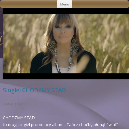
Skip to content
Menu
Singiel CHODŹMY STĄD
Leave a reply
CHODŹMY STĄD
to drugi singiel promujący album „Tańcz choćby płonął świat”